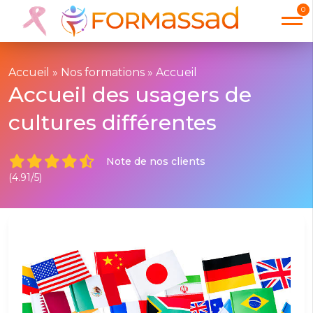
0
Accueil
»
Nos formations
»
Accueil
Accueil des usagers de
cultures différentes
Note de nos clients
(4.91/5)