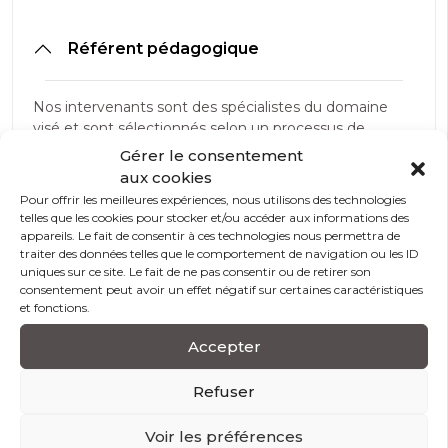
Référent pédagogique
Nos intervenants sont des spécialistes du domaine
visé et sont sélectionnés selon un processus de
qualification très rigoureux permettant d’évaluer
Gérer le consentement
notamment : leur expertise technique, leur expérience
aux cookies
professionnelle, leurs compétences pédagogiques et
Pour offrir les meilleures expériences, nous utilisons des technologies
leur capacité d’animation.
telles que les cookies pour stocker et/ou accéder aux informations des
appareils. Le fait de consentir à ces technologies nous permettra de
traiter des données telles que le comportement de navigation ou les ID
uniques sur ce site. Le fait de ne pas consentir ou de retirer son
Méthodes et outils pédagogiques
consentement peut avoir un effet négatif sur certaines caractéristiques
et fonctions.
Apport théorique (concepts, posture professionnelle,
Accepter
comportements et attitudes à adopter, outils de
communication). Utilisation d’un vidéoprojecteur et
Refuser
support power point pour les séquences théoriques.
Voir les préférences
Illustration de l’apport théorique au travers d’étude de