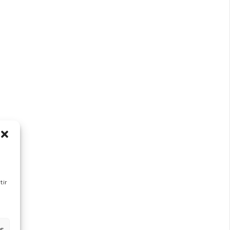
tir
es