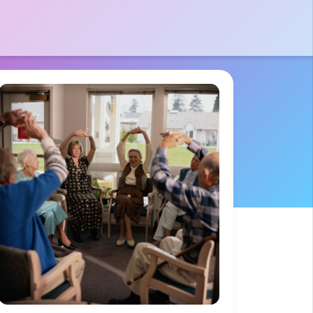
tactez-nous par e-mail
 le formulaire
massad
 Pierre
des France
01 40 06 01 26
0 Bussy St
rges