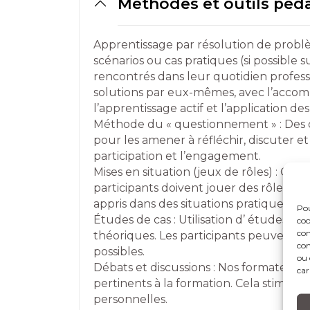
Méthodes et outils pé
Apprentissage par résolution de problè
scénarios ou cas pratiques (si possibl
rencontrés dans leur quotidien profess
solutions par eux-mêmes, avec l’acco
l’apprentissage actif et l’application de
Méthode du « questionnement » : Des q
pour les amener à réfléchir, discuter et
participation et l’engagement.
Mises en situation (jeux de rôles) : Créa
participants doivent jouer des rôles spé
appris dans des situations pratiques.
Pou
Études de cas : Utilisation d’ études de 
coo
con
théoriques. Les participants peuvent an
com
possibles.
ou 
Débats et discussions : Nos formateurs
car
pertinents à la formation. Cela stimule l
personnelles.