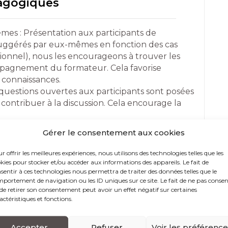
dagogiques
mes : Présentation aux participants de
e suggérés par eux-mêmes en fonction des cas
ionnel), nous les encourageons à trouver les
mpagnement du formateur. Cela favorise
s connaissances.
uestions ouvertes aux participants sont posées
 contribuer à la discussion. Cela encourage la
tion de scénarios de la vie réelle où les
Gérer le consentement aux cookies
cifiques. Cela les aide à appliquer les concepts
r offrir les meilleures expériences, nous utilisons des technologies telles que les
cas réels ou fictifs pour illustrer des concepts
kies pour stocker et/ou accéder aux informations des appareils. Le fait de
sentir à ces technologies nous permettra de traiter des données telles que le
alyser ces cas et discuter des solutions
portement de navigation ou les ID uniques sur ce site. Le fait de ne pas consen
de retirer son consentement peut avoir un effet négatif sur certaines
 encouragent les débats sur des sujets
actéristiques et fonctions.
a réflexion critique et l’expression d’opinions
Accepter
Refuser
Voir les préférenc