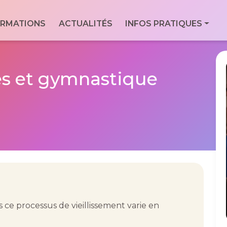
ale
RMATIONS
ACTUALITÉS
INFOS PRATIQUES
Con
Via
essionnels du
For
9 Bd
Men
les et gymnastique
7760
Geo
is ce processus de vieillissement varie en