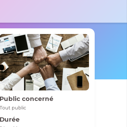
tactez-nous par e-mail
 le formulaire
massad
 Pierre
des France
01 40 06 01 26
0 Bussy St
rges
Public concerné
Tout public
Durée