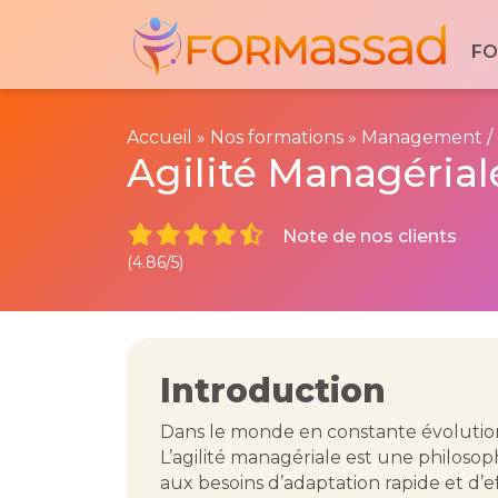
Découvrez votre formation idé
FO
Explorez nos formations dédiées aux prof
secteur médico-social et sanitaire.
Cliquez ici :
Nos formations
Accueil
»
Nos formations
»
Management /
Agilité Managérial
Note de nos clients
(4.86/5)
Introduction
Dans le monde en constante évolution, 
L’agilité managériale est une philoso
aux besoins d’adaptation rapide et d