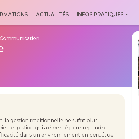
ale
RMATIONS
ACTUALITÉS
INFOS PRATIQUES
Con
Via
essionnels du
For
9 Bd
 Communication
Men
e
7760
Geo
la gestion traditionnelle ne suffit plus.
phie de gestion qui a émergé pour répondre
’efficacité dans un environnement en perpétuel