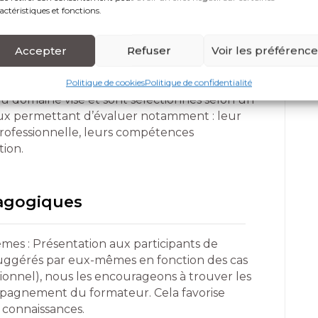
MME
actéristiques et fonctions.
Accepter
Refuser
Voir les préférenc
Politique de cookies
Politique de confidentialité
du domaine visé et sont sélectionnés selon un
reux permettant d’évaluer notamment : leur
professionnelle, leurs compétences
tion.
dagogiques
mes : Présentation aux participants de
e suggérés par eux-mêmes en fonction des cas
ionnel), nous les encourageons à trouver les
mpagnement du formateur. Cela favorise
s connaissances.