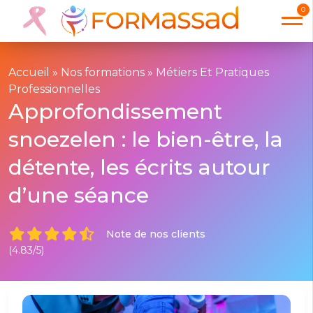
0
Accueil
»
Nos formations
»
Métiers Et Pratiques
Professionnelles
Approfondissement
snoezelen : le bien-être, la
détente, les écrits autour
d’une séance
Note de nos clients
(4.83/5)