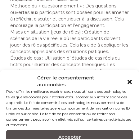
Méthode du « questionnement » : Des questions
ouvertes aux participants sont posées pour les amener
à réfléchir, discuter et contribuer à la discussion. Cela
encourage la participation et l’engagement.
Mises en situation (jeux de rôles) : Création de
scénarios de la vie réelle où les participants doivent
jouer des rôles spécifiques. Cela les aide à appliquer les
concepts appris dans des situations pratiques.
Études de cas : Utilisation d’ études de cas réels ou
fictifs pour illustrer des concepts théoriques. Les
participants peuvent analyser ces cas et discuter des
solutions possibles.
Gérer le consentement
Débats et discussions : Nos formateurs encouragent
aux cookies
les débats sur des sujets pertinents à la formation.
Pour offrir les meilleures expériences, nous utilisons des technologies
Cela stimule la réflexion critique et l’expression
telles que les cookies pour stocker et/ou accéder aux informations des
appareils. Le fait de consentir à ces technologies nous permettra de
d’opinions personnelles.
traiter des données telles que le comportement de navigation ou les ID
Exercices pratiques : Les formateurs donnent aux
uniques sur ce site. Le fait de ne pas consentir ou de retirer son
participants des tâches pratiques à accomplir.
consentement peut avoir un effet négatif sur certaines caractéristiques
et fonctions.
Accepter