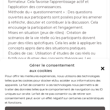
formateur. Cela favorise l’apprentissage actif et
l’application des connaissances.
Méthode du « questionnement » : Des questions
ouvertes aux participants sont posées pour les amener
à réfléchir, discuter et contribuer à la discussion. Cela
encourage la participation et l’engagement.
Mises en situation (jeux de rôles) : Création de
scénarios de la vie réelle où les participants doivent
jouer des rôles spécifiques. Cela les aide à appliquer les
concepts appris dans des situations pratiques.
Études de cas : Utilisation d’ études de cas réels ou
fictifs pour illustrer des concepts théoriques. Les
participants peuvent analyser ces cas et discuter des
Gérer le consentement
solutions possibles.
aux cookies
Débats et discussions : Nos formateurs encouragent
Pour offrir les meilleures expériences, nous utilisons des technologies
les débats sur des sujets pertinents à la formation.
telles que les cookies pour stocker et/ou accéder aux informations des
Cela stimule la réflexion critique et l’expression
appareils. Le fait de consentir à ces technologies nous permettra de
d’opinions personnelles.
traiter des données telles que le comportement de navigation ou les ID
uniques sur ce site. Le fait de ne pas consentir ou de retirer son
Exercices pratiques : Les formateurs donnent aux
consentement peut avoir un effet négatif sur certaines caractéristiques
participants des tâches pratiques à accomplir.
et fonctions.