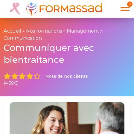
0
Accueil
»
Nos formations
»
Management /
Communication
Communiquer avec
bientraitance
Note de nos clients
(4.39/5)