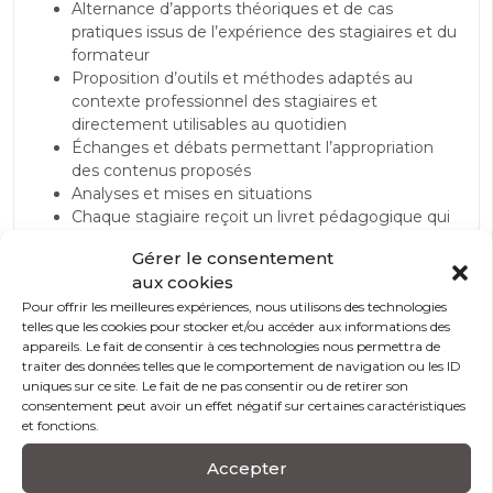
Alternance d’apports théoriques et de cas
pratiques issus de l’expérience des stagiaires et du
formateur
Proposition d’outils et méthodes adaptés au
contexte professionnel des stagiaires et
directement utilisables au quotidien
Échanges et débats permettant l’appropriation
des contenus proposés
Analyses et mises en situations
Chaque stagiaire reçoit un livret pédagogique qui
rassemble des différentes notions abordées lors
Gérer le consentement
de la formation ainsi qu’une bibliographie
aux cookies
Echanges sur les situations vécues par les
Pour offrir les meilleures expériences, nous utilisons des technologies
participants
telles que les cookies pour stocker et/ou accéder aux informations des
Etudes de cas cliniques
appareils. Le fait de consentir à ces technologies nous permettra de
Propositions d’action d’amélioration et de
traiter des données telles que le comportement de navigation ou les ID
techniques à mettre en œuvre
uniques sur ce site. Le fait de ne pas consentir ou de retirer son
consentement peut avoir un effet négatif sur certaines caractéristiques
et fonctions.
Accepter
Modalités et conditions d’accès