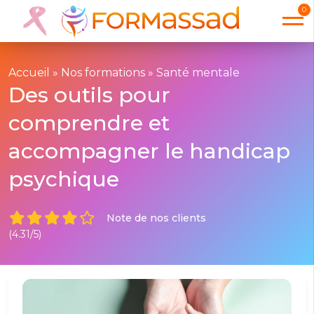
0
Accueil
»
Nos formations
»
Santé mentale
Des outils pour
comprendre et
accompagner le handicap
psychique
Note de nos clients
(4.31/5)