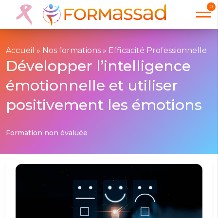
0
Accueil
»
Nos formations
»
Efficacité Professionnelle
Développer l’intelligence
émotionnelle et utiliser
positivement les émotions
Formation non évaluée