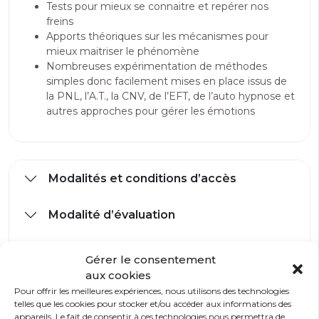
Tests pour mieux se connaitre et repérer nos
freins
Apports théoriques sur les mécanismes pour
mieux maitriser le phénomène
Nombreuses expérimentation de méthodes
simples donc facilement mises en place issus de
la PNL, l’A.T., la CNV, de l’EFT, de l’auto hypnose et
autres approches pour gérer les émotions
Modalités et conditions d’accès
Modalité d’évaluation
Prérequis
Gérer le consentement
aux cookies
Accessibilité handicap
Pour offrir les meilleures expériences, nous utilisons des technologies
telles que les cookies pour stocker et/ou accéder aux informations des
appareils. Le fait de consentir à ces technologies nous permettra de