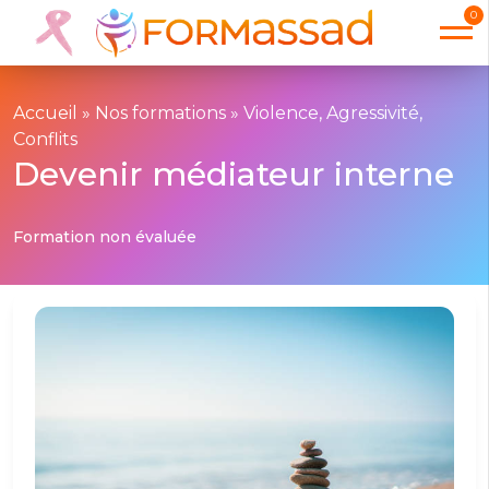
0
Accueil
»
Nos formations
»
Violence, Agressivité,
Conflits
Devenir médiateur interne
Formation non évaluée