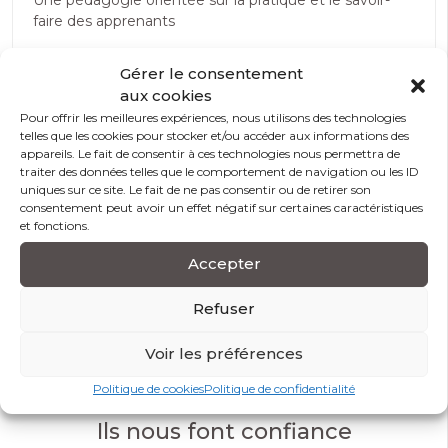
Une pédagogie orientée sur la pratique et le savoir-
faire des apprenants
Gérer le consentement
aux cookies
Modalités et conditions d’accès
Pour offrir les meilleures expériences, nous utilisons des technologies
telles que les cookies pour stocker et/ou accéder aux informations des
appareils. Le fait de consentir à ces technologies nous permettra de
Modalité d’évaluation
traiter des données telles que le comportement de navigation ou les ID
uniques sur ce site. Le fait de ne pas consentir ou de retirer son
consentement peut avoir un effet négatif sur certaines caractéristiques
Prérequis
et fonctions.
Accepter
Accessibilité handicap
Refuser
Voir les préférences
Partagez sur
Politique de cookies
Politique de confidentialité
Ils nous font confiance