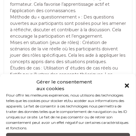
formateur. Cela favorise l’apprentissage actif et
l’application des connaissances.
Méthode du « questionnement » : Des questions
ouvertes aux participants sont posées pour les amener
à réfléchir, discuter et contribuer à la discussion. Cela
encourage la participation et l’engagement.
Mises en situation (jeux de rôles) : Création de
scénarios de la vie réelle où les participants doivent
jouer des rôles spécifiques. Cela les aide à appliquer les
concepts appris dans des situations pratiques.
Études de cas : Utilisation d’ études de cas réels ou
fictifs pour illustrer des concepts théoriques. Les
participants peuvent analyser ces cas et discuter des
Gérer le consentement
solutions possibles.
aux cookies
Débats et discussions : Nos formateurs encouragent
Pour offrir les meilleures expériences, nous utilisons des technologies
les débats sur des sujets pertinents à la formation.
telles que les cookies pour stocker et/ou accéder aux informations des
Cela stimule la réflexion critique et l’expression
appareils. Le fait de consentir à ces technologies nous permettra de
traiter des données telles que le comportement de navigation ou les ID
d’opinions personnelles.
uniques sur ce site. Le fait de ne pas consentir ou de retirer son
Exercices pratiques : Les formateurs donnent aux
consentement peut avoir un effet négatif sur certaines caractéristiques
participants des tâches pratiques à accomplir.
et fonctions.