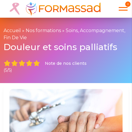
0
Accueil
»
Nos formations
»
Soins, Accompagnement,
Fin De Vie
Douleur et soins palliatifs
Note de nos clients
(5/5)