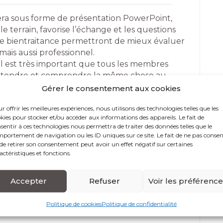
ra sous forme de présentation PowerPoint,
le terrain, favorise l’échange et les questions
s de bientraitance permettront de mieux évaluer
 mais aussi professionnel.
l est très important que tous les membres
ntendre et comprendre la même chose au
Gérer le consentement aux cookies
ilisante mais pragmatique et concrète. La
r offrir les meilleures expériences, nous utilisons des technologies telles que les
onnels est conseillée dans ce type de formation,
kies pour stocker et/ou accéder aux informations des appareils. Le fait de
autres les réponses organisationnelles à la
sentir à ces technologies nous permettra de traiter des données telles que le
portement de navigation ou les ID uniques sur ce site. Le fait de ne pas consen
’animateur garde du temps pour répondre aux
de retirer son consentement peut avoir un effet négatif sur certaines
actéristiques et fonctions.
Accepter
Refuser
Voir les préférenc
 d’accès
Politique de cookies
Politique de confidentialité