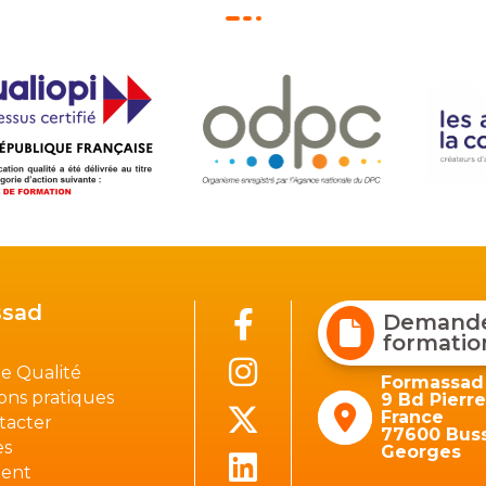
sad
Demander
formatio
e Qualité
Formassad
ons pratiques
9 Bd Pierr
France
tacter
77600 Buss
es
Georges
ient