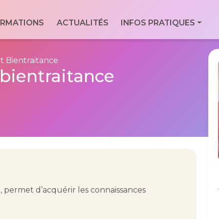
ale
RMATIONS
ACTUALITÉS
INFOS PRATIQUES
Con
Via
essionnels du
For
9 Bd
t Bientraitance
Men
bientraitance
7760
Geo
 permet d’acquérir les connaissances