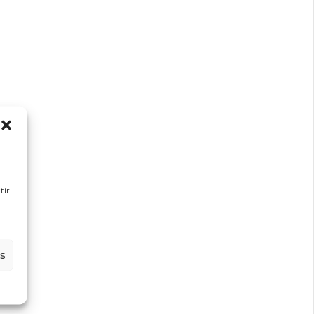
tir
es