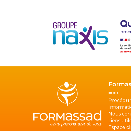
Formas
Procédur
Informati
Nous con
Liens util
Espace cl