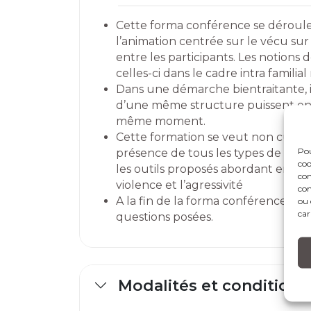
Cette forma conférence se déroule
l’animation centrée sur le vécu sur 
entre les participants. Les notion
celles-ci dans le cadre intra familial
Dans une démarche bientraitante, i
d’une même structure puissent e
même moment.
Cette formation se veut non culpab
Pou
présence de tous les types de pers
coo
les outils proposés abordant entre 
con
violence et l’agressivité
com
A la fin de la forma conférence l
ou 
car
questions posées.
Modalités et conditions