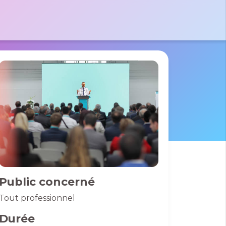
tactez-nous par e-mail
 le formulaire
massad
 Pierre
des France
01 40 06 01 26
0 Bussy St
rges
Public concerné
Tout professionnel
Durée