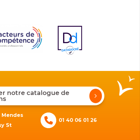
 notre catalogue de
ns
e Mendes
01 40 06 01 26
y St