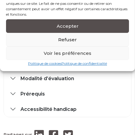
Débats et discussions : Nos formateurs encouragent
uniques sur ce site. Le fait de ne pas consentir ou de retirer son
les débats sur des sujets pertinents à la formation.
consentement peut avoir un effet négatif sur certaines caractéristiques
et fonctions.
Cela stimule la réflexion critique et l’expression
d’opinions personnelles.
Accepter
Exercices pratiques : Les formateurs donnent aux
participants des tâches pratiques à accomplir.
Refuser
Voir les préférences
Modalités et conditions d’accès
Politique de cookies
Politique de confidentialité
Modalité d’évaluation
Prérequis
Accessibilité handicap
Partagez sur