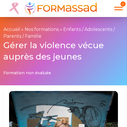
0
Accueil
»
Nos formations
»
Enfants / Adolescents /
Parents / Famille
Gérer la violence vécue
auprès des jeunes
Formation non évaluée