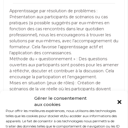
Apprentissage par résolution de problèmes :
Présentation aux participants de scénarios ou cas
pratiques (si possible suggérés par eux-mêmes en
fonction des cas rencontrés dans leur quotidien
professionnel), nous les encourageons à trouver les
solutions par eux-mêmes, avec l’accompagnement du
formateur. Cela favorise l’apprentissage actif et
l’application des connaissances.
Méthode du « questionnement » : Des questions
ouvertes aux participants sont posées pour les amener
à réfléchir, discuter et contribuer à la discussion. Cela
encourage la participation et l’engagement.
Mises en situation (jeux de rôles) : Création de
scénarios de la vie réelle où les participants doivent
jouer des rôles spécifiques. Cela les aide à appliquer les
Gérer le consentement
concepts appris dans des situations pratiques.
aux cookies
Études de cas : Utilisation d’ études de cas réels ou
Pour offrir les meilleures expériences, nous utilisons des technologies
fictifs pour illustrer des concepts théoriques. Les
telles que les cookies pour stocker et/ou accéder aux informations des
participants peuvent analyser ces cas et discuter des
appareils. Le fait de consentir à ces technologies nous permettra de
solutions possibles.
traiter des données telles que le comportement de navigation ou les ID