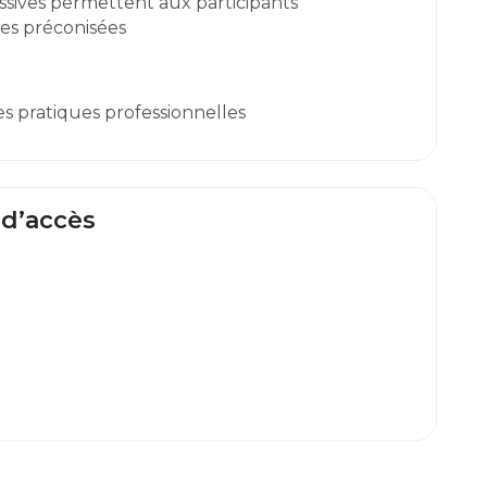
essives permettent aux participants
des préconisées
es pratiques professionnelles
 d’accès