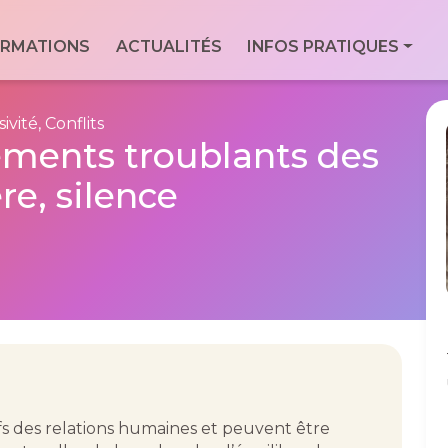
ale
RMATIONS
ACTUALITÉS
INFOS PRATIQUES
Con
Via
essionnels du
For
9 Bd
ivité, Conflits
Men
ements troublants des
7760
Geo
ère, silence
utifs des relations humaines et peuvent être