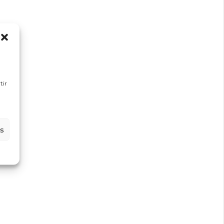
tir
es