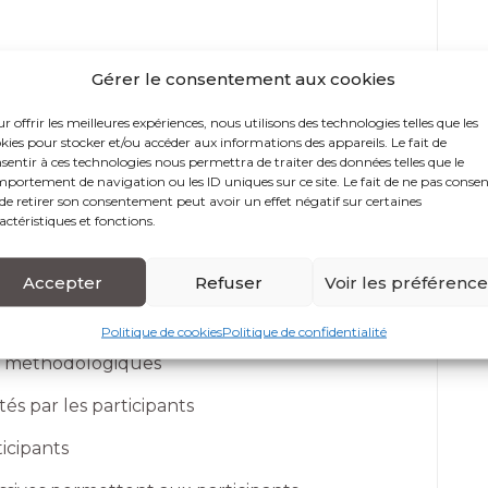
Gérer le consentement aux cookies
du domaine visé et sont sélectionnés selon un
r offrir les meilleures expériences, nous utilisons des technologies telles que les
reux permettant d’évaluer notamment : leur
kies pour stocker et/ou accéder aux informations des appareils. Le fait de
professionnelle, leurs compétences
sentir à ces technologies nous permettra de traiter des données telles que le
tion.
portement de navigation ou les ID uniques sur ce site. Le fait de ne pas consen
de retirer son consentement peut avoir un effet négatif sur certaines
actéristiques et fonctions.
dagogiques
Accepter
Refuser
Voir les préférenc
 principalement axées sur :
Politique de cookies
Politique de confidentialité
et méthodologiques
tés par les participants
icipants