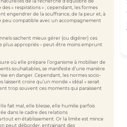
naturelles de la recherche d’équilibre de
s « respirations » ; cependant, les formes
 engendrer de la souffrance, de la peur et, à
ue peu compatible avec un accompagnement
sionnels sachent mieux gérer (ou digérer) ces
te plus appropriés – peut-être moins emprunt
sure où elle prépare l’organisme à mobiliser de
ments souhaitables, se manifeste d’une manière
 mise en danger. Cependant, les normes socio-
es laissent croire qu’un monde « idéal » serait
tent trop souvent ces moments qui paraissent
elle fait mal, elle blesse, elle humilie parfois
rée dans le cadre des relations
urtout en établissement. Or la limite est mince
otion peut déborder, entrainant des