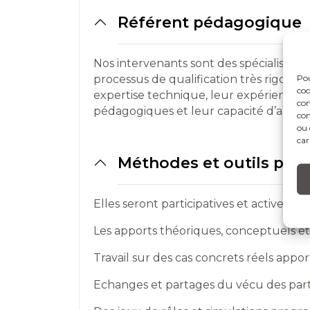
Référent pédagogique
Nos intervenants sont des spécialistes 
Pou
processus de qualification très rigou
coo
expertise technique, leur expérience 
con
pédagogiques et leur capacité d’anima
com
ou 
car
Méthodes et outils pé
Elles seront participatives et actives et
Les apports théoriques, conceptuels 
Travail sur des cas concrets réels appor
Echanges et partages du vécu des part