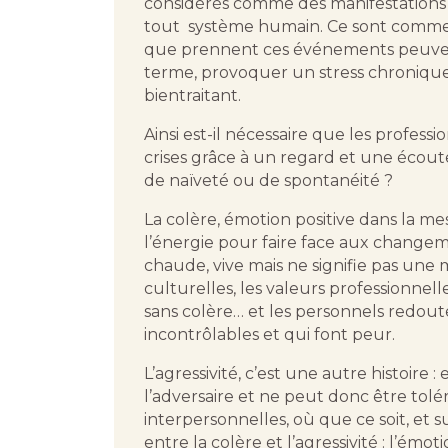
considérés comme des manifestations 
tout système humain. Ce sont comme de
que prennent ces événements peuvent
terme, provoquer un stress chroniq
bientraitant.
Ainsi est-il nécessaire que les profes
crises grâce à un regard et une écou
de naïveté ou de spontanéité ?
La colère, émotion positive dans la me
l’énergie pour faire face aux change
chaude, vive mais ne signifie pas une
culturelles, les valeurs professionnell
sans colère… et les personnels redou
incontrôlables et qui font peur.
L’agressivité, c’est une autre histoire : 
l’adversaire et ne peut donc être tolé
interpersonnelles, où que ce soit, et s
entre la colère et l’agressivité : l’ém