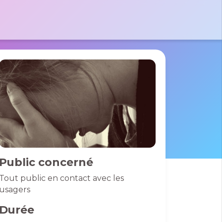
tactez-nous par e-mail
 le formulaire
massad
 Pierre
des France
01 40 06 01 26
0 Bussy St
rges
Public concerné
Tout public en contact avec les
usagers
Durée