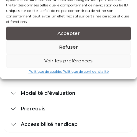
travers une approche du milieu vivant et du
traiter des données telles que le comportement de navigation ou les ID
végétal en particulier.
uniques sur ce site. Le fait de ne pas consentir ou de retirer son
consentement peut avoir un effet négatif sur certaines caractéristiques
Apports théoriques : support pédagogique remis
et fonctions.
à chaque participant
Tour de table : analyse, débats, échanges
Accepter
d’expériences
Refuser
Voir les préférences
Politique de cookies
Politique de confidentialité
Modalités et conditions d’accès
Modalité d’évaluation
Prérequis
Accessibilité handicap