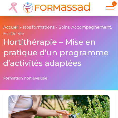
0
Accueil
»
Nos formations
»
Soins, Accompagnement,
Fin De Vie
Hortithérapie – Mise en
pratique d’un programme
d’activités adaptées
Formation non évaluée