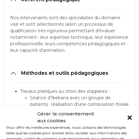
Nos intervenants sont des spécialistes du domaine
visé et sont sélectionnés selon un processus de
qualification très rigoureux permettant d’évaluer
notamment : leur expertise technique, leur expérience
professionnelle, leurs compétences pédagogiques et
leur capacité d’animation.
Méthodes et outils pédagogiques
Travaux pratiques au choix des stagiaires :
Séance d’Ikebana avec un groupe de
patients : réalisation d’une composition florale
basée sur les principes de l’art japonais
Gérer le consentement
Ikebana
aux cookies
Paysage miniaturisé : réalisation d’un
Pour offrir les meilleures expériences, nous utilisons des technologies
paysage miniaturisé sur plateau. Une activité
telles que les cookies pour stocker et/ou accéder aux informations des
de création personnelle et aussi collective à
appareils. Le fait de consentir à ces technologies nous permettra de