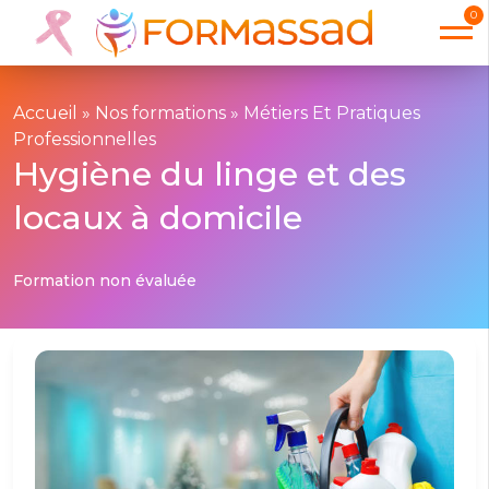
0
Accueil
»
Nos formations
»
Métiers Et Pratiques
Professionnelles
Hygiène du linge et des
locaux à domicile
Formation non évaluée