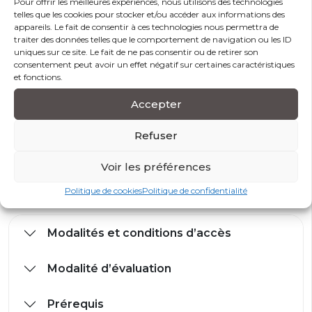
transposition immédiate dans la structure.
Pour offrir les meilleures expériences, nous utilisons des technologies
telles que les cookies pour stocker et/ou accéder aux informations des
appareils. Le fait de consentir à ces technologies nous permettra de
· Des autodiagnostics sont proposés.
traiter des données telles que le comportement de navigation ou les ID
uniques sur ce site. Le fait de ne pas consentir ou de retirer son
· Des évaluations formatives sont proposées
consentement peut avoir un effet négatif sur certaines caractéristiques
chaque jour sous forme d’exercices et de simulations,
et fonctions.
l’objectif étant de favoriser la responsabilisation,
l’action et la réactivité du stagiaire face à ses
Accepter
apprentissages
Refuser
· Une importance conséquente est accordée à la
participation active des stagiaires par le biais de
Voir les préférences
l’analyse des pratiques.
Politique de cookies
Politique de confidentialité
Modalités et conditions d’accès
Modalité d’évaluation
Prérequis