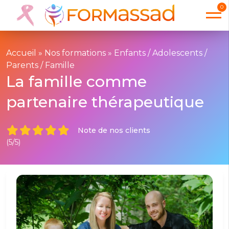
0
Accueil
»
Nos formations
»
Enfants / Adolescents /
Parents / Famille
La famille comme
partenaire thérapeutique
Note de nos clients
(5/5)