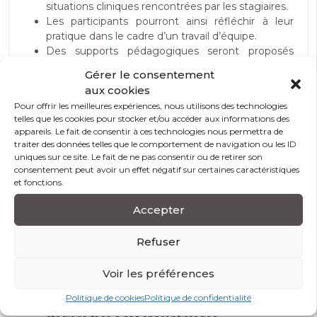
situations cliniques rencontrées par les stagiaires.
Les participants pourront ainsi réfléchir à leur
pratique dans le cadre d’un travail d’équipe.
Des supports pédagogiques seront proposés
(Livret pédagogique avec définitions, textes
Gérer le consentement
règlementaires, concepts généraux, documents
aux cookies
(bibliographie, outils d’analyse) et autour des
Pour offrir les meilleures expériences, nous utilisons des technologies
expériences.
telles que les cookies pour stocker et/ou accéder aux informations des
Au terme de chaque journée, chaque stagiaire
appareils. Le fait de consentir à ces technologies nous permettra de
sera amené à formuler ses objectifs dans le cadre
traiter des données telles que le comportement de navigation ou les ID
de sa pratique et un bilan des acquis sera élaboré
uniques sur ce site. Le fait de ne pas consentir ou de retirer son
pour clôturer la dernière journée.
consentement peut avoir un effet négatif sur certaines caractéristiques
et fonctions.
L’alternance d’apports théoriques et d’exercices
pratiques favorise l’appropriation individuelle des
Accepter
concepts et des techniques abordées et leur
transposition immédiate dans la structure.
Refuser
Des autodiagnostics sont proposés.
Des évaluations formatives sont proposées
Voir les préférences
chaque jour sous forme d’exercices et de
simulations, l’objectif étant de favoriser la
Politique de cookies
Politique de confidentialité
responsabilisation, l’action et la réactivité du