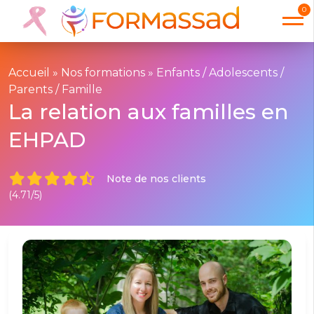
0
Accueil
»
Nos formations
»
Enfants / Adolescents /
Parents / Famille
La relation aux familles en
EHPAD
Note de nos clients
(4.71/5)