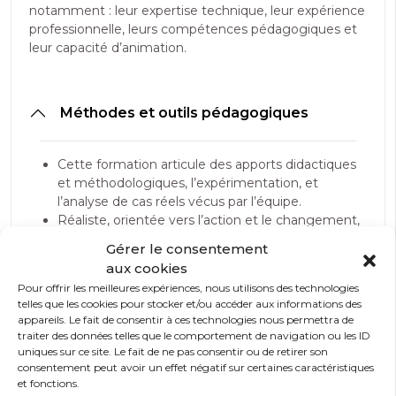
notamment : leur expertise technique, leur expérience
professionnelle, leurs compétences pédagogiques et
leur capacité d’animation.
Méthodes et outils pédagogiques
Cette formation articule des apports didactiques
et méthodologiques, l’expérimentation, et
l’analyse de cas réels vécus par l’équipe.
Réaliste, orientée vers l’action et le changement,
la formation favorise l’expérimentation et
Gérer le consentement
l’autoévaluation de chacun dans un climat de
aux cookies
tolérance et d’acceptation, et permet la
Pour offrir les meilleures expériences, nous utilisons des technologies
clarification d’un plan d’évolution personnelle et
telles que les cookies pour stocker et/ou accéder aux informations des
collectif.
appareils. Le fait de consentir à ces technologies nous permettra de
Chaque stagiaire reçoit pour chaque module un
traiter des données telles que le comportement de navigation ou les ID
livret pédagogique qui rassemble des différentes
uniques sur ce site. Le fait de ne pas consentir ou de retirer son
consentement peut avoir un effet négatif sur certaines caractéristiques
notions abordées lors de la formation ainsi qu’une
et fonctions.
bibliographie.