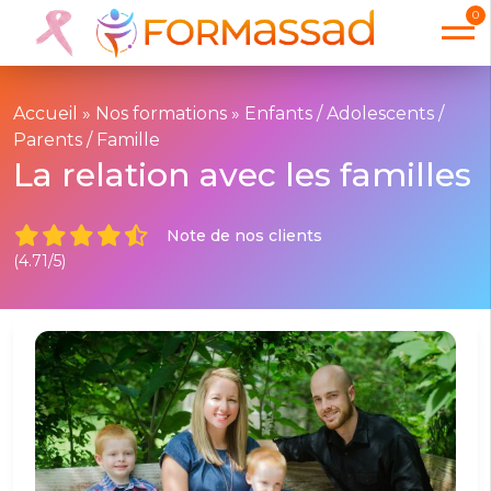
0
Accueil
»
Nos formations
»
Enfants / Adolescents /
Parents / Famille
La relation avec les familles
Note de nos clients
(4.71/5)