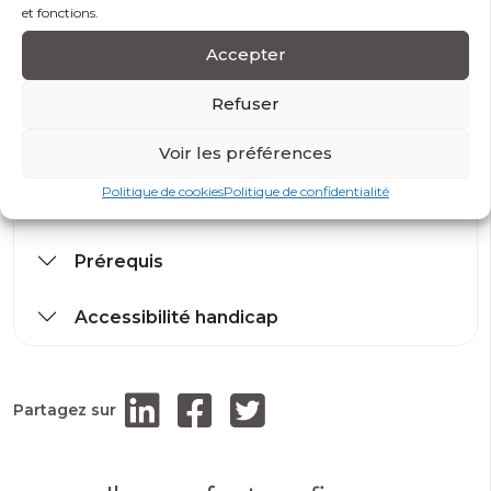
et fonctions.
Exercices pratiques : Les formateurs donnent aux
participants des tâches pratiques à accomplir.
Accepter
Refuser
Modalités et conditions d’accès
Voir les préférences
Politique de cookies
Politique de confidentialité
Modalité d’évaluation
Prérequis
Accessibilité handicap
Partagez sur