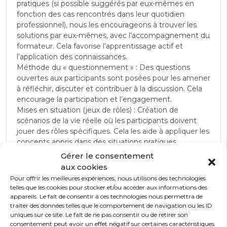
pratiques (si possible suggérés par eux-mêmes en
fonction des cas rencontrés dans leur quotidien
professionnel), nous les encourageons à trouver les
solutions par eux-mêmes, avec l’accompagnement du
formateur. Cela favorise l’apprentissage actif et
l’application des connaissances.
Méthode du « questionnement » : Des questions
ouvertes aux participants sont posées pour les amener
à réfléchir, discuter et contribuer à la discussion. Cela
encourage la participation et l’engagement.
Mises en situation (jeux de rôles) : Création de
scénarios de la vie réelle où les participants doivent
jouer des rôles spécifiques. Cela les aide à appliquer les
concepts appris dans des situations pratiques.
Études de cas : Utilisation d’ études de cas réels ou
Gérer le consentement
fictifs pour illustrer des concepts théoriques. Les
aux cookies
participants peuvent analyser ces cas et discuter des
Pour offrir les meilleures expériences, nous utilisons des technologies
solutions possibles.
telles que les cookies pour stocker et/ou accéder aux informations des
Débats et discussions : Nos formateurs encouragent
appareils. Le fait de consentir à ces technologies nous permettra de
les débats sur des sujets pertinents à la formation.
traiter des données telles que le comportement de navigation ou les ID
uniques sur ce site. Le fait de ne pas consentir ou de retirer son
Cela stimule la réflexion critique et l’expression
consentement peut avoir un effet négatif sur certaines caractéristiques
d’opinions personnelles.