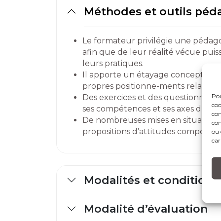
Méthodes et outils pé
Le formateur privilégie une pédago
afin que de leur réalité vécue pui
leurs pratiques.
Il apporte un étayage conceptuel q
propres positionne-ments relationne
Pou
Des exercices et des questionnaires
coo
ses compétences et ses axes d’évol
con
De nombreuses mises en situation 
com
propositions d’attitudes comportem
ou 
car
Modalités et conditions
Modalité d’évaluation