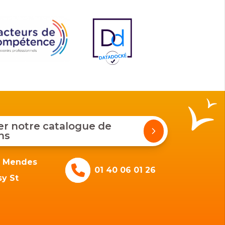
 notre catalogue de
ns
e Mendes
01 40 06 01 26
y St