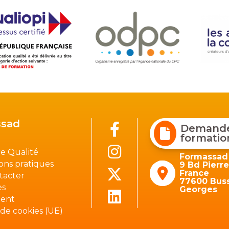
sad
Demander
formatio
e Qualité
Formassad
ons pratiques
9 Bd Pierr
France
tacter
77600 Buss
es
Georges
ient
 de cookies (UE)