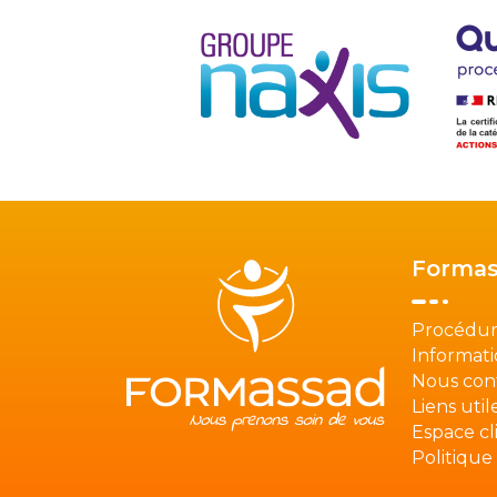
Formas
Procédur
Informati
Nous con
Liens util
Espace cl
Politique