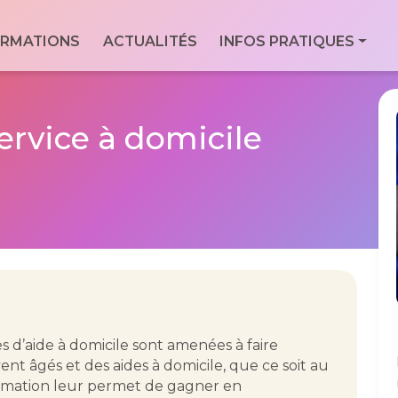
ale
RMATIONS
ACTUALITÉS
INFOS PRATIQUES
Con
Via
essionnels du
For
9 Bd
Men
ervice à domicile
7760
Geo
es d’aide à domicile sont amenées à faire
ent âgés et des aides à domicile, que ce soit au
ormation leur permet de gagner en