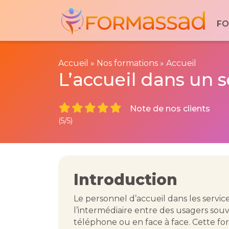
Découvrez votre formation idé
FO
Explorez nos formations dédiées aux prof
secteur médico-social et sanitaire.
Cliquez ici :
Nos formations
Accueil
»
Nos formations
»
Accueil
L’accueil dans un s
Note de nos clients
(5/5)
Introduction
Le personnel d’accueil dans les servic
l’intermédiaire entre des usagers souv
téléphone ou en face à face. Cette f