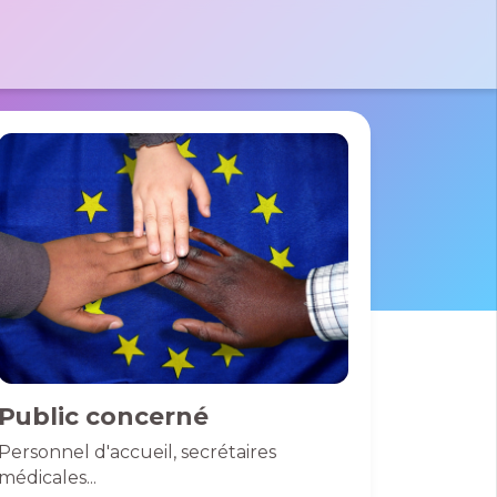
tactez-nous par e-mail
 le formulaire
massad
 Pierre
des France
01 40 06 01 26
0 Bussy St
rges
Public concerné
Personnel d'accueil, secrétaires
médicales...