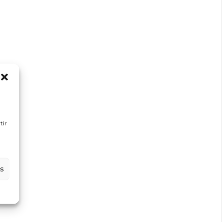
tir
es