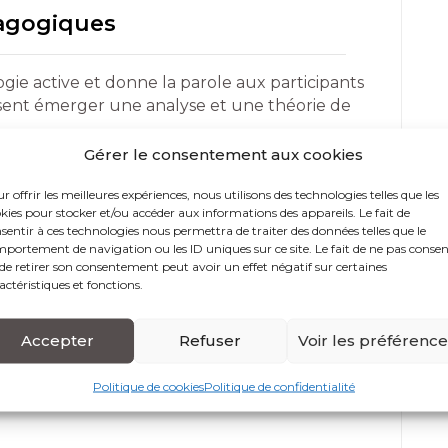
dagogiques
gie active et donne la parole aux participants
ssent émerger une analyse et une théorie de
ui permet aux participants de repérer leurs
Gérer le consentement aux cookies
ls et d’en tirer des conclusions pour le futur.
r offrir les meilleures expériences, nous utilisons des technologies telles que les
 d’auto-évaluation aident chacun à identifier
kies pour stocker et/ou accéder aux informations des appareils. Le fait de
ution souhaitée.
sentir à ces technologies nous permettra de traiter des données telles que le
permettent d’intégrer et d’expérimenter les
portement de navigation ou les ID uniques sur ce site. Le fait de ne pas consen
entales efficaces
de retirer son consentement peut avoir un effet négatif sur certaines
actéristiques et fonctions.
Accepter
Refuser
Voir les préférenc
 d’accès
Politique de cookies
Politique de confidentialité