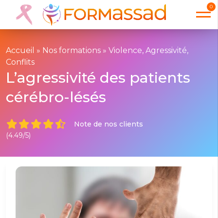
0
Accueil
»
Nos formations
»
Violence, Agressivité,
Conflits
L’agressivité des patients
cérébro-lésés
Note de nos clients
(4.49/5)