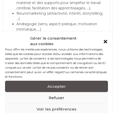
matériel et des supports pour simplifier le travail
cérébral, facilitation des apprentissages, …),
Neuromarketing (attractivité, intérêt, storytelling,
…)
Andragogie (sens, aspect pratique, motivation
intrinsèque, …)
Outils :
Power Point, Jeux de rôle /
Gérer le consentement
pédagogiques, Débats, Projet de groupe,
aux cookies
Multimédia (Vidéos, musiques, …)
Pour offrir les meilleures expériences, nous utilisons des technologies
telles que les cookies pour stocker et/ou accéder aux informations des
appareils. Le fait de consentir à ces technologies nous permettra de
traiter des données telles que le comportement de navigation ou les ID
uniques sur ce site. Le fait de ne pas consentir ou de retirer son
Modalités et conditions d’accès
consentement peut avoir un effet négatif sur certaines caractéristiques
et fonctions.
Modalité d’évaluation
Accepter
Prérequis
Refuser
Accessibilité handicap
Voir les préférences