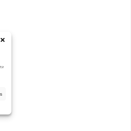
tir
es