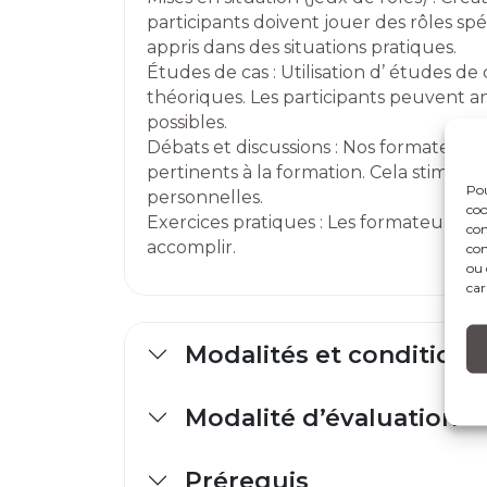
participants doivent jouer des rôles spé
appris dans des situations pratiques.
Études de cas : Utilisation d’ études de 
théoriques. Les participants peuvent an
possibles.
Débats et discussions : Nos formateurs
pertinents à la formation. Cela stimule l
Pou
personnelles.
coo
Exercices pratiques : Les formateurs d
con
accomplir.
com
ou 
car
Modalités et conditions
Modalité d’évaluation
Prérequis