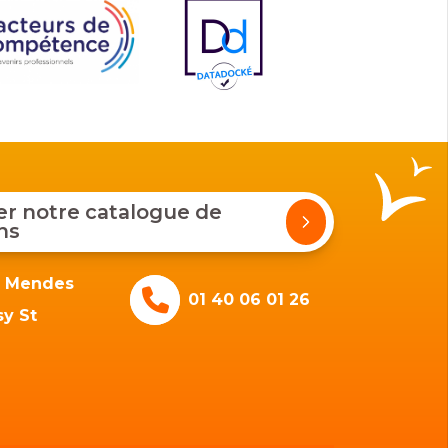
 notre catalogue de
ns
e Mendes
01 40 06 01 26
y St