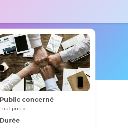
tactez-nous par e-mail
 le formulaire
massad
 Pierre
des France
01 40 06 01 26
0 Bussy St
rges
Public concerné
Tout public
Durée