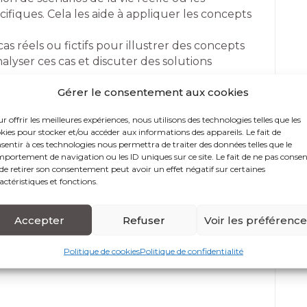
cifiques. Cela les aide à appliquer les concepts
cas réels ou fictifs pour illustrer des concepts
alyser ces cas et discuter des solutions
Gérer le consentement aux cookies
 encouragent les débats sur des sujets
a réflexion critique et l’expression d’opinions
r offrir les meilleures expériences, nous utilisons des technologies telles que les
kies pour stocker et/ou accéder aux informations des appareils. Le fait de
onnent aux participants des tâches pratiques à
sentir à ces technologies nous permettra de traiter des données telles que le
portement de navigation ou les ID uniques sur ce site. Le fait de ne pas consen
de retirer son consentement peut avoir un effet négatif sur certaines
actéristiques et fonctions.
Accepter
Refuser
Voir les préférenc
 d’accès
Politique de cookies
Politique de confidentialité