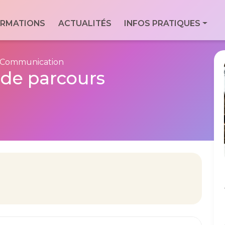
ale
RMATIONS
ACTUALITÉS
INFOS PRATIQUES
Con
Via
essionnels du
For
9 Bd
 Communication
Men
 de parcours
7760
Geo