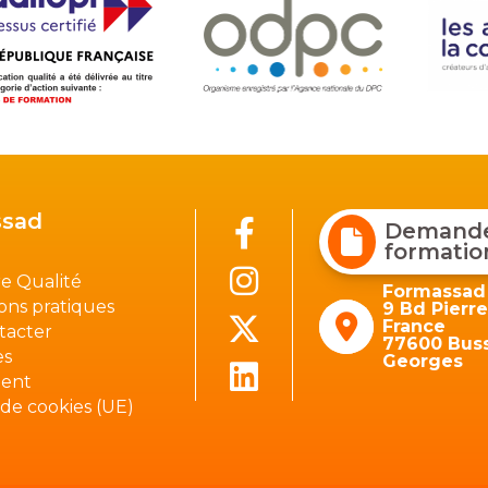
sad
Demander
formatio
e Qualité
Formassad
ons pratiques
9 Bd Pierr
France
tacter
77600 Buss
es
Georges
ient
 de cookies (UE)