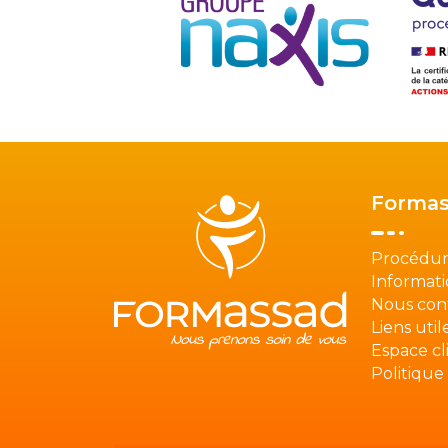
Formas
Procédur
Informati
Nous con
Liens util
Espace cl
Politique