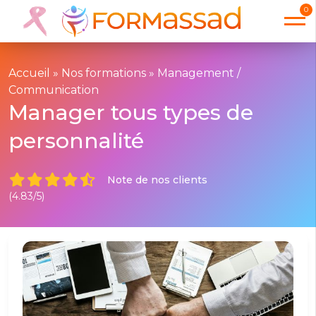
0
Accueil
»
Nos formations
»
Management /
Communication
Manager tous types de
personnalité
Note de nos clients
(4.83/5)