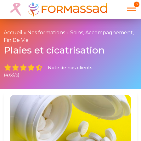
0
Accueil
»
Nos formations
»
Soins, Accompagnement,
Fin De Vie
Plaies et cicatrisation
Note de nos clients
(4.63/5)