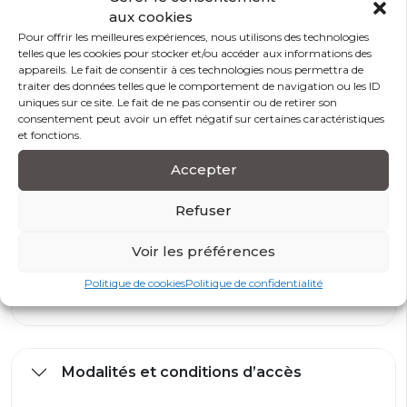
qualification très rigoureux permettant d’évaluer
aux cookies
notamment : leur expertise technique, leur expérience
Pour offrir les meilleures expériences, nous utilisons des technologies
professionnelle, leurs compétences pédagogiques et
telles que les cookies pour stocker et/ou accéder aux informations des
appareils. Le fait de consentir à ces technologies nous permettra de
leur capacité d’animation.
traiter des données telles que le comportement de navigation ou les ID
uniques sur ce site. Le fait de ne pas consentir ou de retirer son
consentement peut avoir un effet négatif sur certaines caractéristiques
et fonctions.
Méthodes et outils pédagogiques
Accepter
Apport d’éléments théoriques, méthodologiques
Refuser
et techniques
Echanges et réflexion collective
Exercices et mises en situation, observation et
Voir les préférences
analyse
Politique de cookies
Politique de confidentialité
Document de stage pour chaque stagiaire
Modalités et conditions d’accès