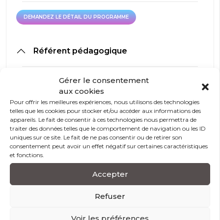
DEMANDEZ LE DÉTAIL DU PROGRAMME
DEMANDEZ LE DÉTAIL DU PROGRAMME
Référent pédagogique
Nos intervenants sont des spécialistes du domaine
Gérer le consentement
visé et sont sélectionnés selon un processus de
aux cookies
qualification très rigoureux permettant d’évaluer
Pour offrir les meilleures expériences, nous utilisons des technologies
notamment : leur expertise technique, leur expérience
telles que les cookies pour stocker et/ou accéder aux informations des
appareils. Le fait de consentir à ces technologies nous permettra de
professionnelle, leurs compétences pédagogiques et
traiter des données telles que le comportement de navigation ou les ID
leur capacité d’animation.
uniques sur ce site. Le fait de ne pas consentir ou de retirer son
consentement peut avoir un effet négatif sur certaines caractéristiques
et fonctions.
Méthodes et outils pédagogiques
Accepter
Refuser
Les participants vont progressivement se
confronter à leurs peurs, limites et croyances,
dans un milieu favorable, bienveillant et sécurisé.
Voir les préférences