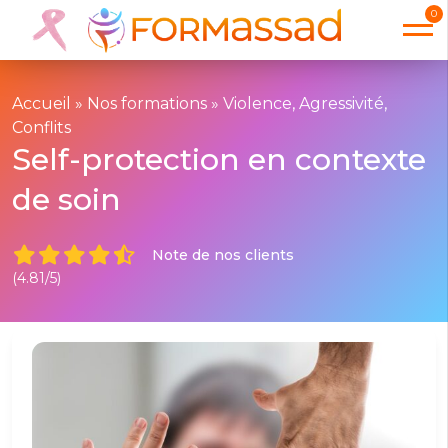
0
Accueil
»
Nos formations
»
Violence, Agressivité,
Conflits
Self-protection en contexte
de soin
Note de nos clients
(4.81/5)