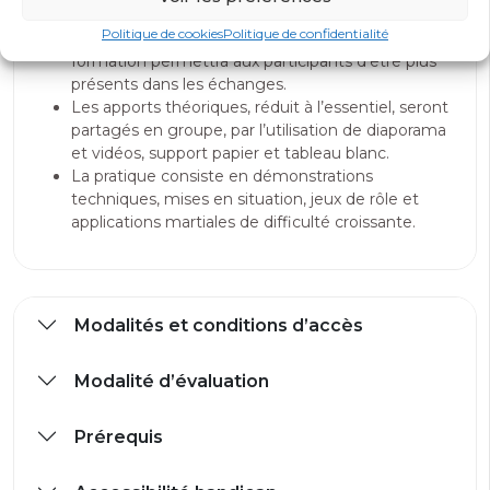
Rien n’est imposé.
Politique de cookies
Politique de confidentialité
Un livret pédagogique proposé en début de
formation permettra aux participants d’être plus
présents dans les échanges.
Les apports théoriques, réduit à l’essentiel, seront
partagés en groupe, par l’utilisation de diaporama
et vidéos, support papier et tableau blanc.
La pratique consiste en démonstrations
techniques, mises en situation, jeux de rôle et
applications martiales de difficulté croissante.
Modalités et conditions d’accès
Modalité d’évaluation
Prérequis