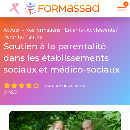
0
Accueil
»
Nos formations
»
Enfants / Adolescents /
Parents / Famille
Soutien à la parentalité
dans les établissements
sociaux et médico-sociaux
Note de nos clients
(4.45/5)