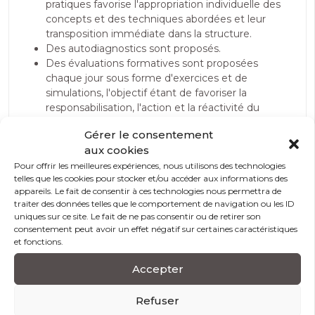
pratiques favorise l'appropriation individuelle des
concepts et des techniques abordées et leur
transposition immédiate dans la structure.
Des autodiagnostics sont proposés.
Des évaluations formatives sont proposées
chaque jour sous forme d'exercices et de
simulations, l'objectif étant de favoriser la
responsabilisation, l'action et la réactivité du
stagiaire face à ses apprentissages
Gérer le consentement
Une importance conséquente est accordée à la
aux cookies
participation active des stagiaires par le biais de
Pour offrir les meilleures expériences, nous utilisons des technologies
l’analyse des pratiques et l’utilisation de
telles que les cookies pour stocker et/ou accéder aux informations des
techniques de simulation et de jeux de rôle
appareils. Le fait de consentir à ces technologies nous permettra de
traiter des données telles que le comportement de navigation ou les ID
uniques sur ce site. Le fait de ne pas consentir ou de retirer son
consentement peut avoir un effet négatif sur certaines caractéristiques
et fonctions.
Modalités et conditions d’accès
Accepter
Modalité d’évaluation
Refuser