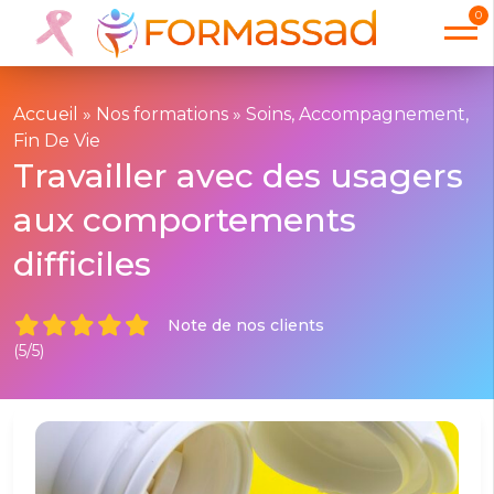
0
Accueil
»
Nos formations
»
Soins, Accompagnement,
Fin De Vie
Travailler avec des usagers
aux comportements
difficiles
Note de nos clients
(5/5)