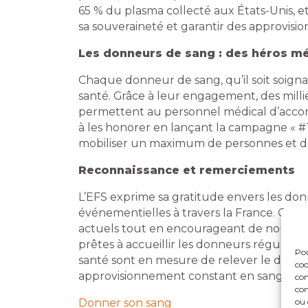
65 % du plasma collecté aux États-Unis, et
sa souveraineté et garantir des approvis
Les donneurs de sang : des héros m
Chaque donneur de sang, qu’il soit soigna
santé. Grâce à leur engagement, des millie
permettent au personnel médical d’accompli
à les honorer en lançant la campagne « #
mobiliser un maximum de personnes et d
Reconnaissance et remerciements
L’EFS exprime sa gratitude envers les do
événementielles à travers la France. Ce
actuels tout en encourageant de nouveau
prêtes à accueillir les donneurs réguliers.
Pou
santé sont en mesure de relever le défi am
coo
approvisionnement constant en sang et p
con
com
ou 
Donner son sang