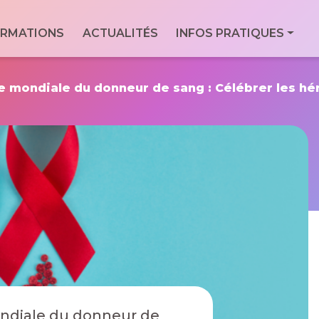
ale
RMATIONS
ACTUALITÉS
INFOS PRATIQUES
Con
Via
essionnels du
For
9 Bd
 mondiale du donneur de sang : Célébrer les hér
Men
7760
Geo
ndiale du donneur de