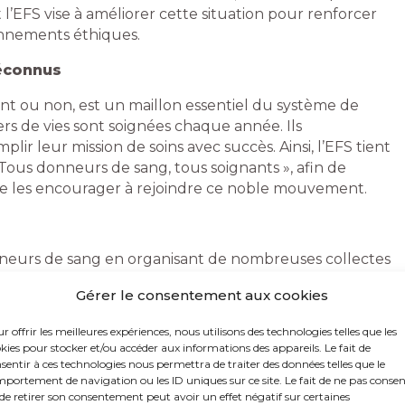
 l’EFS vise à améliorer cette situation pour renforcer
ionnements éthiques.
éconnus
nt ou non, est un maillon essentiel du système de
rs de vies sont soignées chaque année. Ils
r leur mission de soins avec succès. Ainsi, l’EFS tient
Tous donneurs de sang, tous soignants », afin de
e les encourager à rejoindre ce noble mouvement.
nneurs de sang en organisant de nombreuses collectes
s événements permettent de célébrer les donneurs
Gérer le consentement aux cookies
x participants. Les maisons du don sont également
 Grâce à leur générosité, l’EFS et les établissements de
r offrir les meilleures expériences, nous utilisons des technologies telles que les
bitieux des 10 000 dons par jour, assurant ainsi un
kies pour stocker et/ou accéder aux informations des appareils. Le fait de
roduits sanguins.
sentir à ces technologies nous permettra de traiter des données telles que le
portement de navigation ou les ID uniques sur ce site. Le fait de ne pas consen
de retirer son consentement peut avoir un effet négatif sur certaines