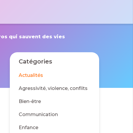
tactez-nous par e-mail
 le formulaire
massad
 Pierre
os qui sauvent des vies
des France
01 40 06 01 26
0 Bussy St
rges
Catégories
Actualités
Agressivité, violence, conflits
Bien-être
Communication
Enfance