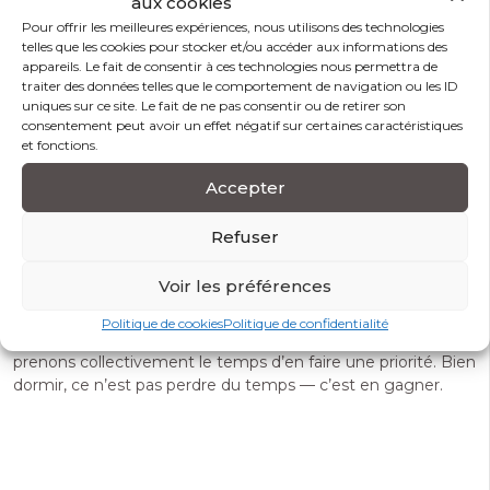
aux cookies
Limiter la caféine après 14h
: sa demi-vie de 5 à 7
heures signifie qu’un café pris à 16h perturbe encore le
Pour offrir les meilleures expériences, nous utilisons des technologies
telles que les cookies pour stocker et/ou accéder aux informations des
sommeil à minuit.
appareils. Le fait de consentir à ces technologies nous permettra de
Pratiquer une activité physique régulière
, idéalement
traiter des données telles que le comportement de navigation ou les ID
en journée plutôt qu’en soirée.
uniques sur ce site. Le fait de ne pas consentir ou de retirer son
Mettre en place une routine apaisante
avant le
consentement peut avoir un effet négatif sur certaines caractéristiques
coucher : lecture, relaxation, étirements doux.
et fonctions.
Consulter un médecin
en cas d’insomnie chronique,
Accepter
d’apnée du sommeil ou de somnolence excessive dans la
journée.
Refuser
Découvrez nos formations dans le domaine du
bien-être,
de la santé mentale et de la prévention
:
Voir les préférences
https://formassad.fr/formations/
Politique de cookies
Politique de confidentialité
À l’occasion de cette Journée Mondiale du Sommeil,
prenons collectivement le temps d’en faire une priorité. Bien
dormir, ce n’est pas perdre du temps — c’est en gagner.