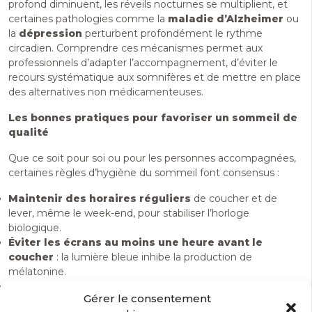
profond diminuent, les réveils nocturnes se multiplient, et
certaines pathologies comme la
maladie d’Alzheimer
ou
la
dépression
perturbent profondément le rythme
circadien. Comprendre ces mécanismes permet aux
professionnels d’adapter l’accompagnement, d’éviter le
recours systématique aux somnifères et de mettre en place
des alternatives non médicamenteuses.
Les bonnes pratiques pour favoriser un sommeil de
qualité
Que ce soit pour soi ou pour les personnes accompagnées,
certaines règles d’hygiène du sommeil font consensus :
Maintenir des horaires réguliers
de coucher et de
lever, même le week-end, pour stabiliser l’horloge
biologique.
Éviter les écrans au moins une heure avant le
coucher
: la lumière bleue inhibe la production de
mélatonine.
Maintenir une chambre fraîche
(entre 18 et 19°C) : la
Gérer le consentement
baisse de température corporelle favorise l’endormissement.