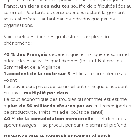
France,
un tiers des adultes
souffre de difficultés liées au
sommeil. Pourtant, les conséquences restent largement
sous-estimées — autant par les individus que par les
organisations.
Voici quelques données qui illustrent l’ampleur du
phénomène :
45 % des Français
déclarent que le manque de sommeil
affecte leurs activités quotidiennes (Institut National du
Sommeil et de la Vigilance).
1 accident de la route sur 3
est lié à la somnolence au
volant.
Les travailleurs privés de sommeil ont un risque d’accident
du travail
multiplié par deux
.
Le coût économique des troubles du sommeil est estimé
à
plus de 56 milliards d’euros par an
en France (pertes
de productivité, arrêts maladie, coûts de santé).
40 % de la consolidation mémorielle
— et donc des
apprentissages — se produit pendant le sommeil profond.
Qu’est-ce que le sommeil et pourquoi est-il