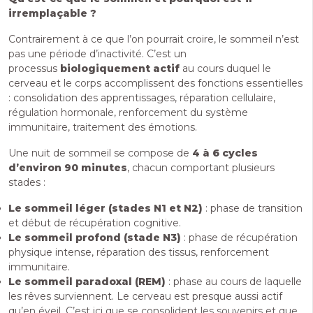
irremplaçable ?
Contrairement à ce que l’on pourrait croire, le sommeil n’est
pas une période d’inactivité. C’est un
processus
biologiquement actif
au cours duquel le
cerveau et le corps accomplissent des fonctions essentielles
: consolidation des apprentissages, réparation cellulaire,
régulation hormonale, renforcement du système
immunitaire, traitement des émotions.
Une nuit de sommeil se compose de
4 à 6 cycles
d’environ 90 minutes
, chacun comportant plusieurs
stades :
Le sommeil léger (stades N1 et N2)
: phase de transition
et début de récupération cognitive.
Le sommeil profond (stade N3)
: phase de récupération
physique intense, réparation des tissus, renforcement
immunitaire.
Le sommeil paradoxal (REM)
: phase au cours de laquelle
les rêves surviennent. Le cerveau est presque aussi actif
qu’en éveil. C’est ici que se consolident les souvenirs et que