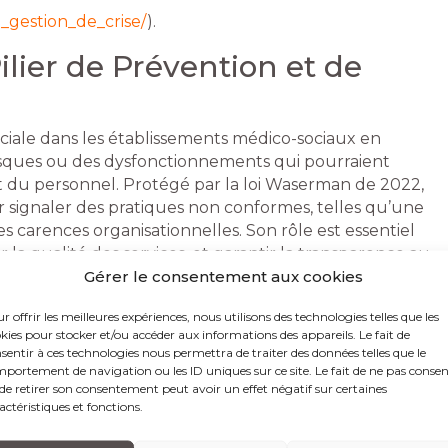
u_gestion_de_crise/
).
ilier de Prévention et de
ciale dans les établissements médico-sociaux en
isques ou des dysfonctionnements qui pourraient
t du personnel. Protégé par la loi Waserman de 2022,
ur signaler des pratiques non conformes, telles qu’une
s carences organisationnelles. Son rôle est essentiel
r la qualité des services, et garantir la transparence au
Gérer le consentement aux cookies
lture du signalement responsable, les établissements
per et résoudre les problèmes avant qu’ils ne
r offrir les meilleures expériences, nous utilisons des technologies telles que les
kies pour stocker et/ou accéder aux informations des appareils. Le fait de
sentir à ces technologies nous permettra de traiter des données telles que le
es au lanceur d’alerte
portement de navigation ou les ID uniques sur ce site. Le fait de ne pas consen
de retirer son consentement peut avoir un effet négatif sur certaines
ur détecter, signaler et prévenir ces risques. Reconnu
actéristiques et fonctions.
ssentiel pour préserver l’intégrité et la qualité des