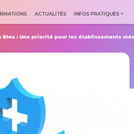
ale
RMATIONS
ACTUALITÉS
INFOS PRATIQUES
Con
Via
essionnels du
For
9 Bd
n Bleu : Une priorité pour les établissements mé
Men
7760
Geo