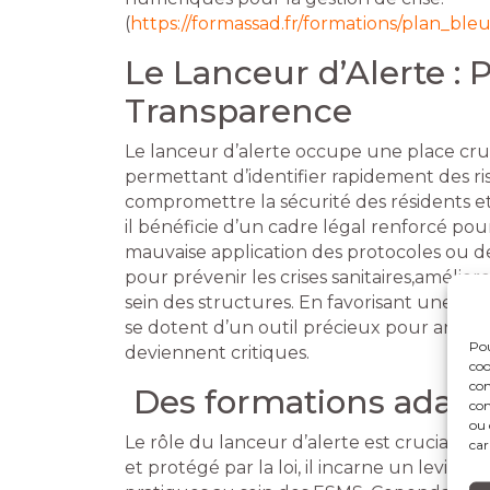
(
https://formassad.fr/formations/plan_ble
Le Lanceur d’Alerte : P
Transparence
Le lanceur d’alerte occupe une place cru
permettant d’identifier rapidement des r
compromettre la sécurité des résidents e
il bénéficie d’un cadre légal renforcé po
mauvaise application des protocoles ou de
pour prévenir les crises sanitaires,améliore
sein des structures. En favorisant une cu
se dotent d’un outil précieux pour antici
Pou
deviennent critiques.
coo
con
Des formations adapté
com
ou 
Le rôle du lanceur d’alerte est crucial po
car
et protégé par la loi, il incarne un levier e