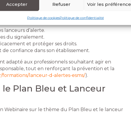
evenir lanceur d’alerte nécessite des connaissances
Accepter
Refuser
Voir les préférenc
our agir de manière efficace et en toute sécurité.
Politique de cookies
Politique de confidentialité
s lanceurs d’alerte.
tapes du signalement.
icacement et protéger ses droits.
t de confiance dans son établissement.
 adapté aux professionnels souhaitant agir en
ponsable, tout en renforçant la prévention et la
fr/formations/lanceur-d-alertes-esms/
).
 le Plan Bleu et Lanceur
un Webinaire sur le thème du Plan Bleu et le lanceur