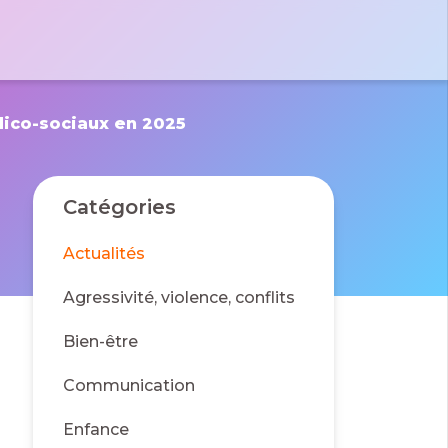
tactez-nous par e-mail
 le formulaire
massad
 Pierre
dico-sociaux en 2025
des France
01 40 06 01 26
0 Bussy St
rges
Catégories
Actualités
Agressivité, violence, conflits
Bien-être
Communication
Enfance