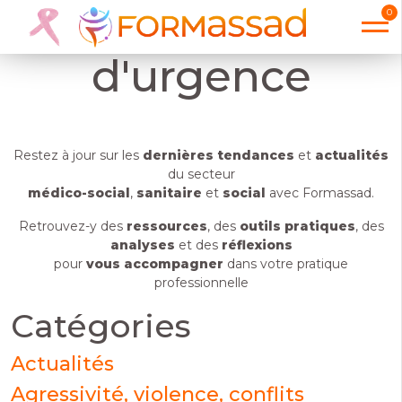
Aide universelle
0
d'urgence
Restez à jour sur les
dernières tendances
et
actualités
du secteur
médico-social
,
sanitaire
et
social
avec Formassad.
Retrouvez-y des
ressources
, des
outils pratiques
, des
analyses
et des
réflexions
pour
vous accompagner
dans votre pratique
professionnelle
Catégories
Actualités
Agressivité, violence, conflits