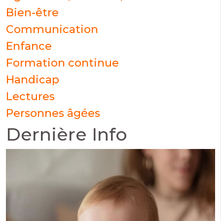
Bien-être
Communication
Enfance
Formation continue
Handicap
Lectures
Personnes âgées
Dernière Info