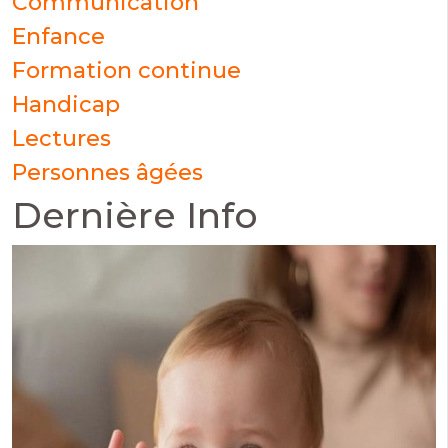
Communication
Enfance
Formation continue
Handicap
Lectures
Personnes âgées
Dernière Info