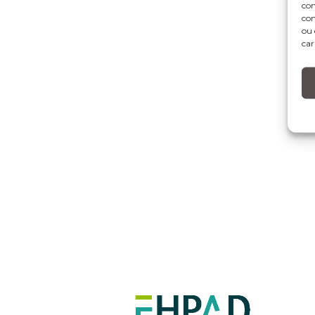
con
com
ou 
car