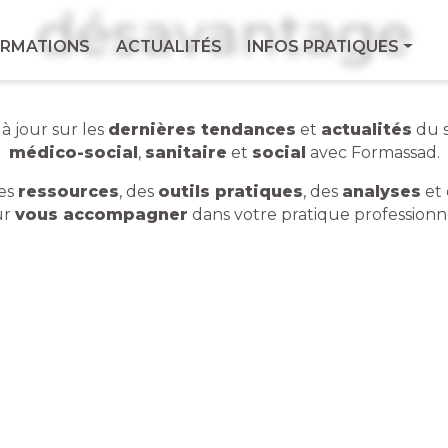
désavantage
ale
RMATIONS
ACTUALITÉS
INFOS PRATIQUES
Con
Via
essionnels du
For
9 Bd
à jour sur les
dernières tendances
et
actualités
du 
Men
7760
médico-social
,
sanitaire
et
social
avec Formassad.
Geo
es
ressources
, des
outils pratiques
, des
analyses
et
ur
vous accompagner
dans votre pratique professionn