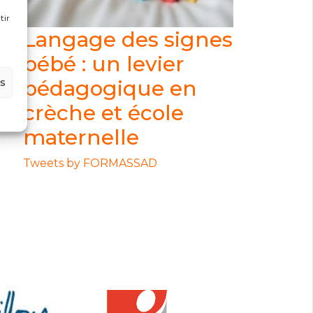
tir
Langage des signes
bébé : un levier
es
pédagogique en
crèche et école
maternelle
Tweets by FORMASSAD