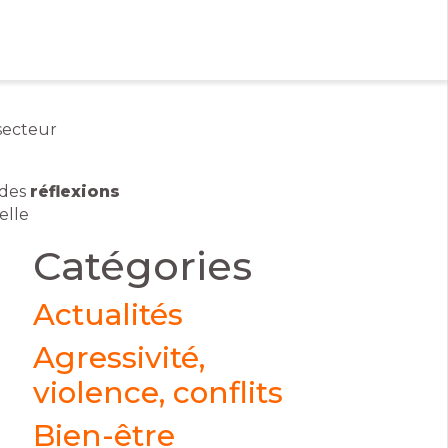
tactez-nous par e-mail
 le formulaire
massad
 Pierre
secteur
des France
01 40 06 01 26
0 Bussy St
rges
 des
réflexions
elle
Catégories
Actualités
Agressivité,
violence, conflits
Bien-être