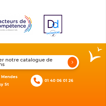
 notre catalogue de
ns
e Mendes
01 40 06 01 26
y St