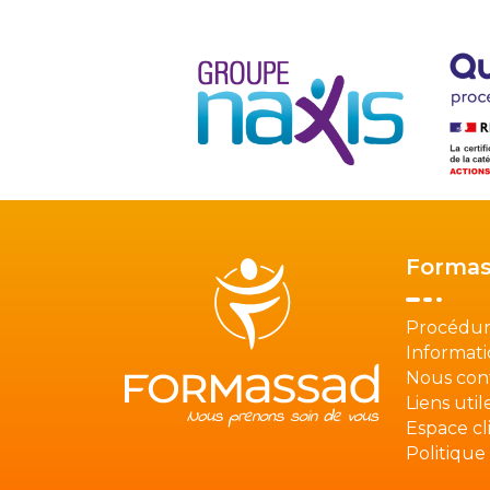
Formas
Procédur
Informati
Nous con
Liens util
Espace cl
Politique