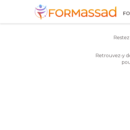
Découvrez votre formation idé
FO
Explorez nos formations dédiées aux prof
secteur médico-social et sanitaire.
Cliquez ici :
Nos formations
Restez 
Retrouvez-y d
po