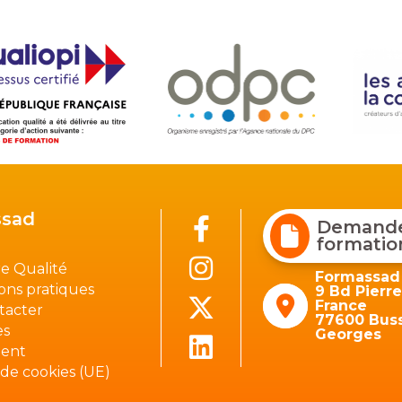
sad
Demander
formatio
e Qualité
Formassad
ons pratiques
9 Bd Pierr
France
tacter
77600 Buss
es
Georges
ient
 de cookies (UE)