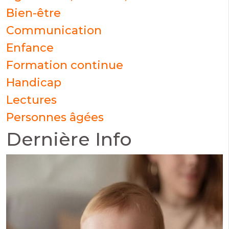
Bien-être
Communication
Enfance
Formation continue
Handicap
Lectures
Personnes âgées
Dernière Info