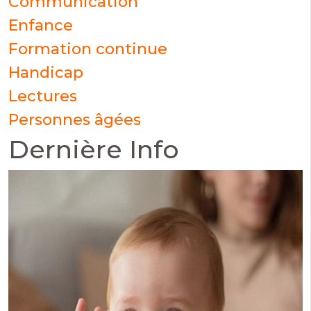
Communication
Enfance
Formation continue
Handicap
Lectures
Personnes âgées
Dernière Info