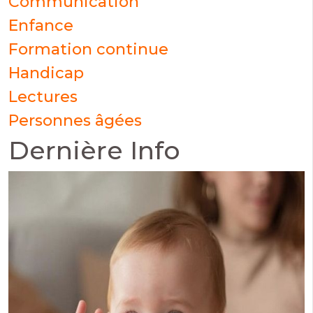
Communication
Enfance
Formation continue
Handicap
Lectures
Personnes âgées
Dernière Info