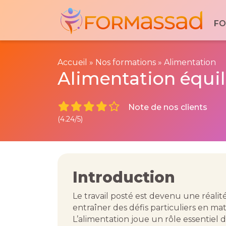
Découvrez votre formation idé
FO
Explorez nos formations dédiées aux prof
secteur médico-social et sanitaire.
Cliquez ici :
Nos formations
Accueil
»
Nos formations
»
Alimentation
Alimentation équili
Note de nos clients
(4.24/5)
Introduction
Le travail posté est devenu une réali
entraîner des défis particuliers en mat
L’alimentation joue un rôle essentiel 