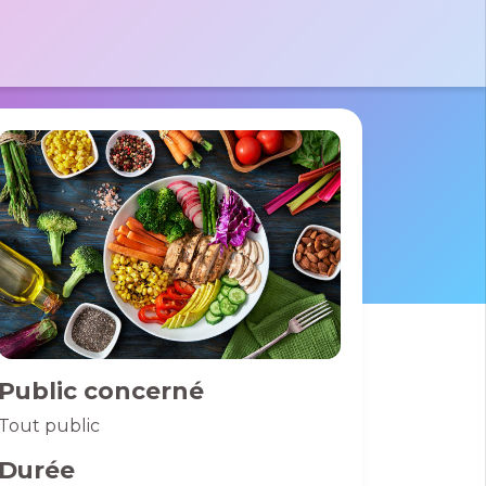
tactez-nous par e-mail
 le formulaire
massad
 Pierre
des France
01 40 06 01 26
0 Bussy St
rges
Public concerné
Tout public
Durée