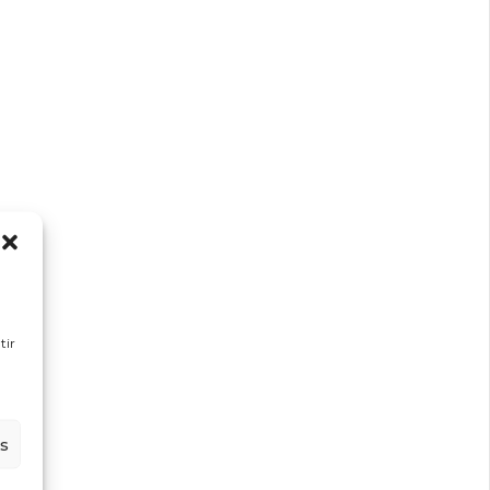
tir
es