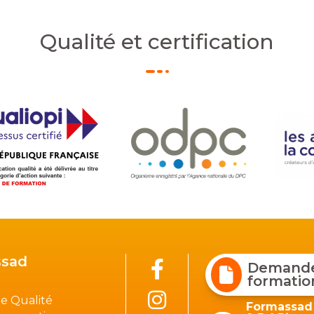
Qualité et certification
sad
Demander
formatio
e Qualité
Formassad