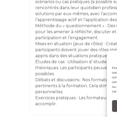
scénarios ou cas pratiques (si possibl
rencontrés dans leur quotidien profess
solutions par eux-mêmes, avec l’acco
l’apprentissage actif et l’application de
Méthode du « questionnement » : Des q
pour les amener à réfléchir, discuter et
participation et l’engagement.
Mises en situation (jeux de rôles) : Créa
participants doivent jouer des rôles spé
appris dans des situations pratiques.
Études de cas : Utilisation d’ études de 
théoriques. Les participants peuvent an
Pou
coo
possibles.
con
Débats et discussions : Nos formateurs
com
pertinents à la formation. Cela stimule l
ou 
car
personnelles.
Exercices pratiques : Les formateurs d
accomplir.