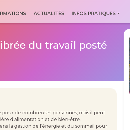
ale
RMATIONS
ACTUALITÉS
INFOS PRATIQUES
Con
Via
essionnels du
For
9 Bd
Men
brée du travail posté
7760
Geo
té pour de nombreuses personnes, mais il peut
ière d’alimentation et de bien-être.
dans la gestion de l’énergie et du sommeil pour