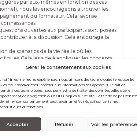
e suggérés par eux-mêmes en fonction des cas
ionnel), nous les encourageons à trouver les
mpagnement du formateur. Cela favorise
s connaissances.
uestions ouvertes aux participants sont posées
 contribuer à la discussion. Cela encourage la
tion de scénarios de la vie réelle où les
cifiques. Cela les aide à appliquer les concepts
Gérer le consentement aux cookies
cas réels ou fictifs pour illustrer des concepts
alyser ces cas et discuter des solutions
r offrir les meilleures expériences, nous utilisons des technologies telles que les
kies pour stocker et/ou accéder aux informations des appareils. Le fait de
sentir à ces technologies nous permettra de traiter des données telles que le
 encouragent les débats sur des sujets
portement de navigation ou les ID uniques sur ce site. Le fait de ne pas consen
a réflexion critique et l’expression d’opinions
de retirer son consentement peut avoir un effet négatif sur certaines
actéristiques et fonctions.
onnent aux participants des tâches pratiques à
Accepter
Refuser
Voir les préférenc