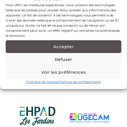
âgée
Pour offrir les meilleures expériences, nous utilisons des technologies
Formation non évaluée
EN SAVOIR PLUS
telles que les cookies pour stocker et/ou accéder aux informations des
appareils. Le fait de consentir à ces technologies nous permettra de
VOIR PLUS
traiter des données telles que le comportement de navigation ou les ID
uniques sur ce site. Le fait de ne pas consentir ou de retirer son
VOIR PLUS
consentement peut avoir un effet négatif sur certaines caractéristiques
et fonctions.
DEMANDER NOTRE CATALOGUE DE FORMATIONS
Accepter
DEMANDER NOTRE CATALOGUE DE FORMATIONS
Refuser
Ils nous font confiance
Voir les préférences
Politique de cookies
Politique de confidentialité