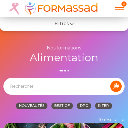
0
Filtres
Toutes les formations
Nos formations
Alimentation
Thèmes
Accueil
Alimentation
Droit Éthique Et Bientraitance
Efficacité Professionnelle
Enfants / Adolescents / Parents / Famille
NOUVEAUTÉS
BEST OF
DPC
INTER
Gérontologie
10
résultat(s)
Handicap