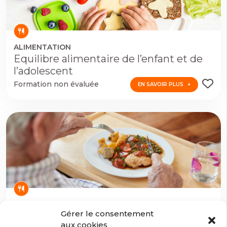
ALIMENTATION
Equilibre alimentaire de l’enfant et de
l’adolescent
EN SAVOIR PLUS
Formation non évaluée
EN SAVOIR PLUS
ALIMENTATION
Gérer le consentement
Equilibre alimentaire de la personne
aux cookies
EN SAVOIR PLUS