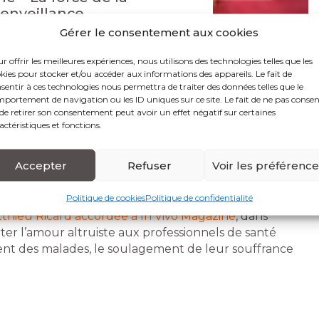
ienveillance
Gérer le consentement aux cookies
r offrir les meilleures expériences, nous utilisons des technologies telles que les
kies pour stocker et/ou accéder aux informations des appareils. Le fait de
sentir à ces technologies nous permettra de traiter des données telles que le
portement de navigation ou les ID uniques sur ce site. Le fait de ne pas consen
de retirer son consentement peut avoir un effet négatif sur certaines
actéristiques et fonctions.
a, Matthieu Ricard propose avec son livre
Plaidoyer
une nouvelle façon de penser en cultivant l’amour
Accepter
Refuser
Voir les préférenc
ue à la violence qui nous entoure est une réflexion
 bienveillance et de la prise en charge des malades.
Politique de cookies
Politique de confidentialité
tthieu Ricard accordée à In Vivo Magazine
, dans
ter l’amour altruiste aux professionnels de santé
 des malades, le soulagement de leur souffrance