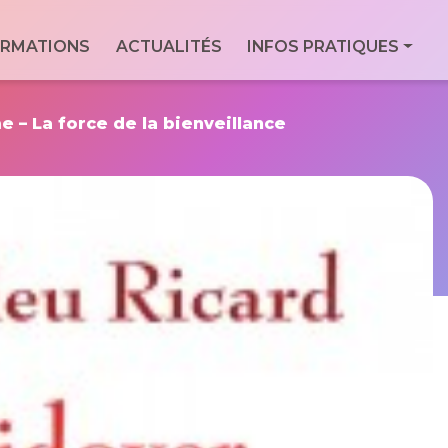
ale
RMATIONS
ACTUALITÉS
INFOS PRATIQUES
Con
Via
essionnels du
For
9 Bd
e – La force de la bienveillance
Men
7760
Geo