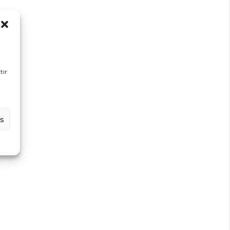
tir
es