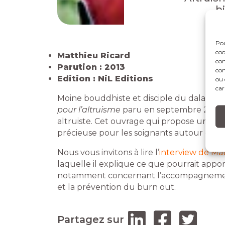
b
Pou
coo
Matthieu Ricard
con
Parution : 2013
com
Edition : NiL Editions
ou 
car
Moine bouddhiste et disciple du dalaï lam
pour l’altruisme
paru en septembre 2013, 
altruiste. Cet ouvrage qui propose une iss
précieuse pour les soignants autour de la
Nous vous invitons à lire l’
interview de Ma
laquelle il explique ce que pourrait appor
notamment concernant l’accompagnement
et la prévention du burn out.
Partagez sur