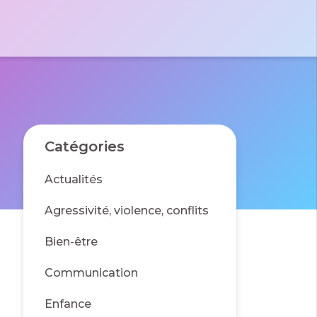
tactez-nous par e-mail
 le formulaire
massad
 Pierre
des France
01 40 06 01 26
0 Bussy St
rges
Catégories
Actualités
Agressivité, violence, conflits
Bien-être
Communication
Enfance