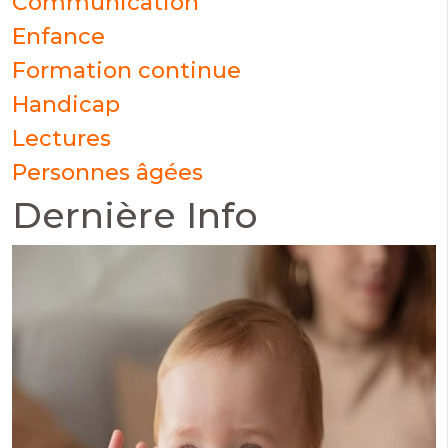
Communication
Enfance
Formation continue
Handicap
Lectures
Personnes âgées
Dernière Info